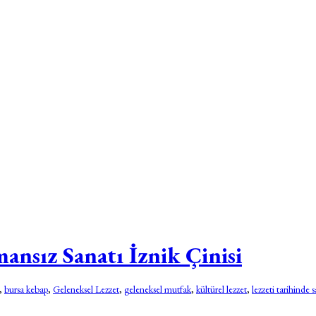
ansız Sanatı İznik Çinisi
,
bursa kebap
,
Geleneksel Lezzet
,
geleneksel mutfak
,
kültürel lezzet
,
lezzeti tarihinde s