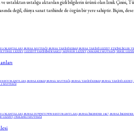
in ve ustalıktan ustalığa aktarılan gizli bilgilerin ürünü olan İznik Çinisi, 
fyasında değil, dünya sanat tarihinde de özgün bir yere sahiptir. Biçim, d
 LOKANTALARI,
BURSA MUTFAĞI,
BURSA TARIHI KEBAP,
BURSA TARIHI LEZZET,
ETKINLIKLER V
ÜLTÜREL LEZZET,
LEZZETI TARIHINDE SAKLI,
MEŞHUR LEZZET,
OSMANLI MUTFAĞI,
YEREL LEZZ
anları
 RESTORANTLARI,
BURSA KEBAP,
BURSA MUTFAĞI,
BURSA TARIHI KEBAP,
BURSA TARIHI LEZZET,
I MUTFAĞI
 LOKANTALARI,
BURSA DOWNTOWN RESTORANTLARI,
BURSA İSKENDER 1867,
BURSA İSKENDER
 LEZZET,
OSMANLI MUTFAĞI
lesi