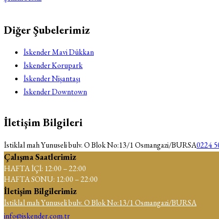
Diğer Şubelerimiz
İskender Mavi Dükkan
İskender Korupark
İskender Nişantaşı
İskender Downtown
İletişim Bilgileri
İstiklal mah Yunuseli bulv. O Blok No:13/1 Osmangazi/BURSA
0224 5
Çalışma Saatlerimiz
HAFTA İÇİ: 12:00 – 22:00
HAFTA SONU: 12:00 – 22:00
İletişim Bilgilerimiz
İstiklal mah Yunuseli bulv. O Blok No:13/1 Osmangazi/BURSA
info@iskender.com.tr