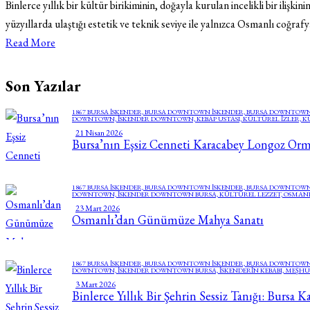
Binlerce yıllık bir kültür birikiminin, doğayla kurulan incelikli bir ilişkin
yüzyıllarda ulaştığı estetik ve teknik seviye ile yalnızca Osmanlı coğra
Read More
Son Yazılar
1867 BURSA İSKENDER,
BURSA DOWNTOWN İSKENDER,
BURSA DOWNTOWN
DOWNTOWN,
ISKENDER DOWNTOWN,
KEBAP USTASI,
KÜLTÜREL IZLER,
K
21 Nisan 2026
Bursa’nın Eşsiz Cenneti Karacabey Longoz Orm
1867 BURSA İSKENDER,
BURSA DOWNTOWN İSKENDER,
BURSA DOWNTOWN
DOWNTOWN,
ISKENDER DOWNTOWN BURSA,
KÜLTÜREL LEZZET,
OSMANL
23 Mart 2026
Osmanlı’dan Günümüze Mahya Sanatı
1867 BURSA İSKENDER,
BURSA DOWNTOWN İSKENDER,
BURSA DOWNTOWN
DOWNTOWN,
ISKENDER DOWNTOWN BURSA,
ISKENDERIN KEBABI,
MEŞHUR
3 Mart 2026
Binlerce Yıllık Bir Şehrin Sessiz Tanığı: Bursa Ka