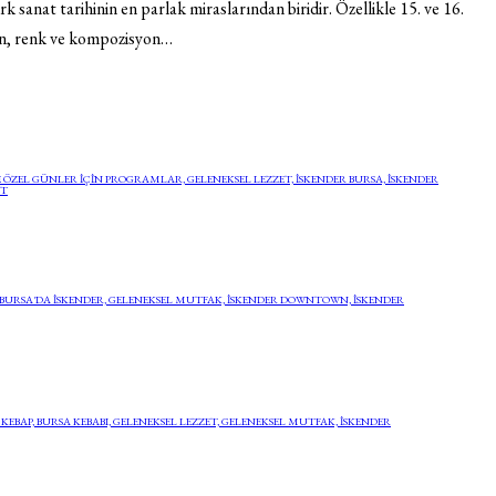
Türk sanat tarihinin en parlak miraslarından biridir. Özellikle 15. ve 16.
esen, renk ve kompozisyon…
E ÖZEL GÜNLER IÇIN PROGRAMLAR,
GELENEKSEL LEZZET,
ISKENDER BURSA,
İSKENDER
ET
BURSA'DA İSKENDER,
GELENEKSEL MUTFAK,
ISKENDER DOWNTOWN,
İSKENDER
 KEBAP,
BURSA KEBABI,
GELENEKSEL LEZZET,
GELENEKSEL MUTFAK,
ISKENDER