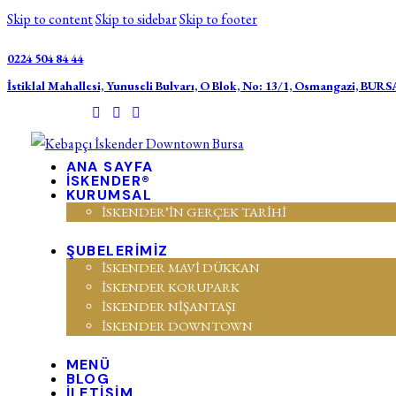
Skip to content
Skip to sidebar
Skip to footer
0224 504 84 44
İstiklal Mahallesi, Yunuseli Bulvarı, O Blok, No: 13/1, Osmangazi, BURS
ANA SAYFA
İSKENDER®
KURUMSAL
İSKENDER’İN GERÇEK TARİHİ
ŞUBELERIMIZ
İSKENDER MAVİ DÜKKAN
İSKENDER KORUPARK
İSKENDER NİŞANTAŞI
İSKENDER DOWNTOWN
MENÜ
BLOG
İLETIŞIM