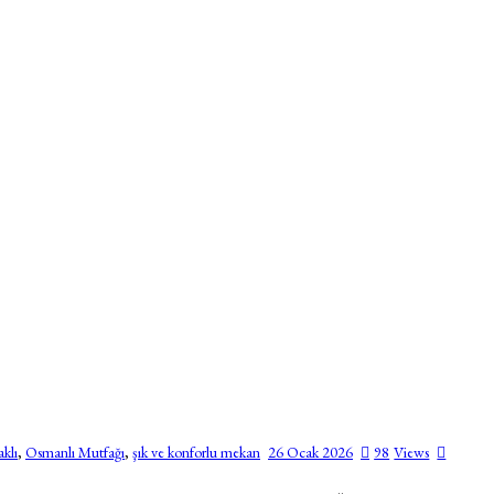
aklı
,
Osmanlı Mutfağı
,
şık ve konforlu mekan
26 Ocak 2026
98
Views